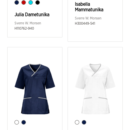
Isabella
Mammatunika
Julia Dametunika
Sverre W. Monsen
Sverre W. Monsen
H300449-541
H110762-940