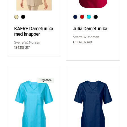
KAERE Dametunika
Julia Dametunika
med knapper
Sverre W. Monsen
H110762-340
Sverre W. Monsen
184318-217
Utgående