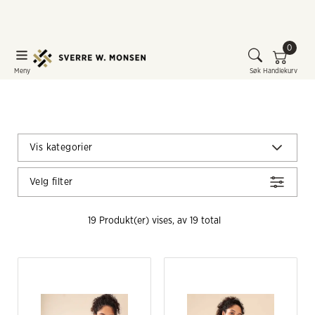
0
Meny
Søk
Handlekurv
Vis kategorier
Velg filter
19
 Produkt(er) vises, av 
19
 total