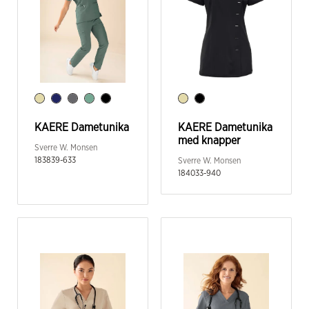
KAERE Dametunika
KAERE Dametunika
med knapper
Sverre W. Monsen
183839-633
Sverre W. Monsen
184033-940