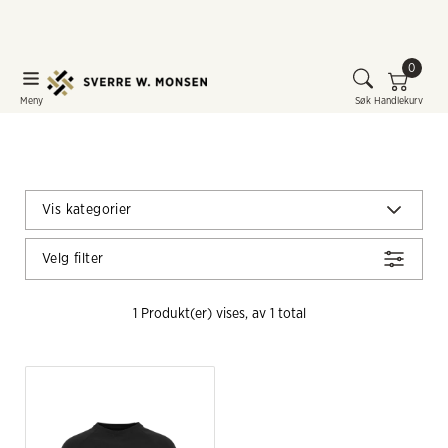
0
Meny
Søk
Handlekurv
Vis kategorier
Velg filter
1
 Produkt(er) vises, av 
1
 total