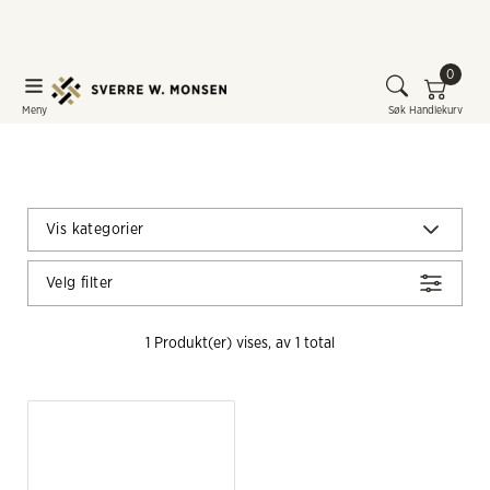
0
Meny
Søk
Handlekurv
Vis kategorier
Velg filter
1
 Produkt(er) vises, av 
1
 total