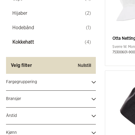
Hijaber
(2)
Hodebånd
(1)
Otta Nettin
Kokkehatt
(4)
Sverre W. Mon
75300601-900
Velg filter
Nullstill
Fargegruppering
Hvit
(2)
Bransjer
Svart
(2)
Hotell, restaurant og catering
(3)
Årstid
Helårs
(3)
Kjønn