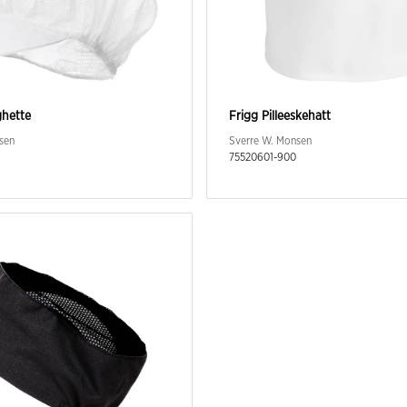
ghette
Frigg Pilleeskehatt
sen
Sverre W. Monsen
75520601-900