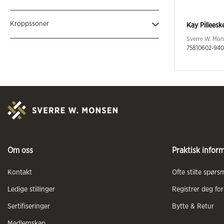
Unisex
(3)
Kroppssoner
Kay Pilleesk
Sverre W. Mon
75810602-940
Hode
(4)
Om oss
Praktisk infor
Kontakt
Ofte stilte spørs
Ledige stillinger
Registrer deg for
Sertifiseringer
Bytte & Retur
Medlemskap