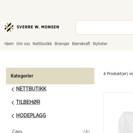
hjem
om oss
nettbutikk
bransjer
bærekraft
nyheter
4
 Produkt(er) vi
Kategorier
NETTBUTIKK
TILBEHØR
HODEPLAGG
Caps
(4)