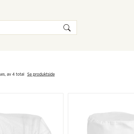
ses, av 
4
 total
Se produktside