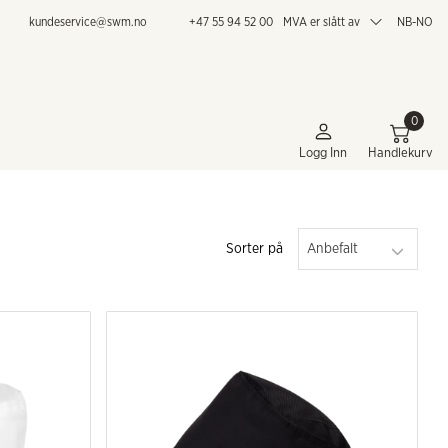
kundeservice@swm.no
+47 55 94 52 00
MVA er slått av
NB-NO
0
Logg Inn
Handlekurv
Sorter på
Anbefalt