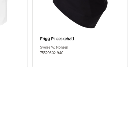
Frigg Pilleeskehatt
Sverre W. Monsen
75520602-940