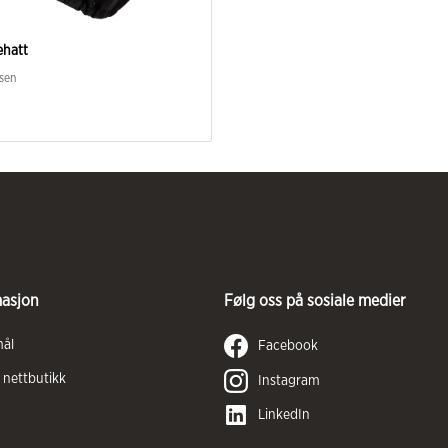
ehatt
sen
masjon
Følg oss på sosiale medier
mål
Facebook
 nettbutikk
Instagram
LinkedIn