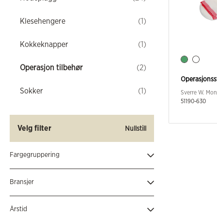
Klesehengere
(1)
Kokkeknapper
(1)
Operasjon tilbehør
(2)
Operasjonss
Sokker
(1)
Sverre W. Mon
51190-630
Velg filter
Nullstill
Fargegruppering
Grønn
(1)
Bransjer
Hvit
(1)
Helse
(2)
Årstid