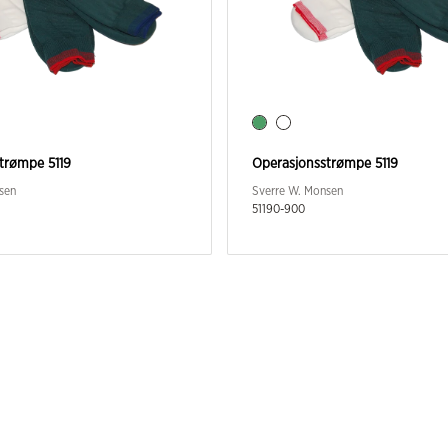
trømpe 5119
Operasjonsstrømpe 5119
sen
Sverre W. Monsen
51190-900