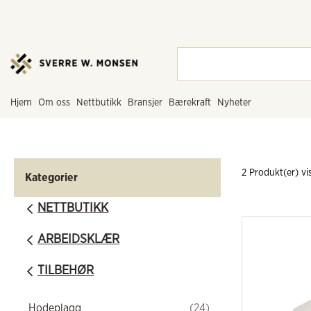
hjem
om oss
nettbutikk
bransjer
bærekraft
nyheter
2
 Produkt(er) vis
Kategorier
NETTBUTIKK
ARBEIDSKLÆR
TILBEHØR
Hodeplagg
(24)