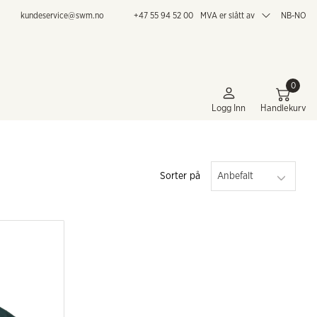
kundeservice@swm.no
+47 55 94 52 00
MVA er slått av
NB-NO
0
Logg Inn
Handlekurv
Sorter på
Anbefalt