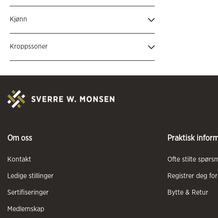
Helårs
(2)
Kjønn
Unisex
(2)
Kroppssoner
Føtter
(2)
Om oss
Praktisk infor
Kontakt
Ofte stilte spørs
Ledige stillinger
Registrer deg for
Sertifiseringer
Bytte & Retur
Medlemskap