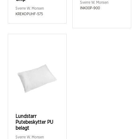
Sverre W. Monsen
INK00P-900
Sverre W. Monsen
KREKOPUHF-575
Lundstarr
Putebeskytter PU
belagt
Sverre W. Monsen