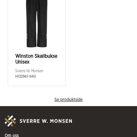
Winston Skallbukse
Unisex
Sverre W. Monsen
H132961-940
Se produktside
Om oss