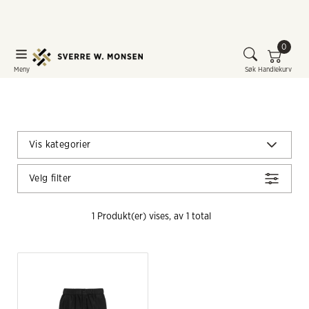
0
Meny
Søk
Handlekurv
Vis kategorier
Velg filter
1
 Produkt(er) vises, av 
1
 total