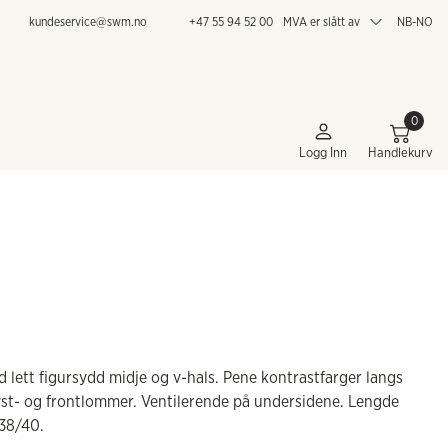
kundeservice@swm.no
+47 55 94 52 00
MVA er slått av
NB-NO
0
Logg Inn
Handlekurv
lett figursydd midje og v-hals. Pene kontrastfarger langs
ryst- og frontlommer. Ventilerende på undersidene. Lengde
 38/40.