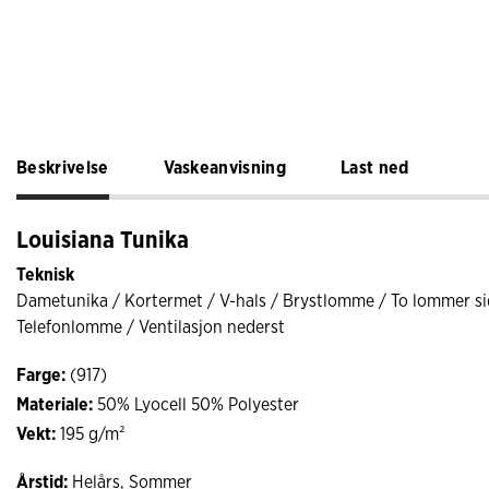
Beskrivelse
Vaskeanvisning
Last ned
Louisiana Tunika
Teknisk
Dametunika / Kortermet / V-hals / Brystlomme / To lommer s
Telefonlomme / Ventilasjon nederst
Farge:
(917)
Materiale:
50% Lyocell 50% Polyester
Vekt:
195 g/m²
Årstid:
Helårs, Sommer