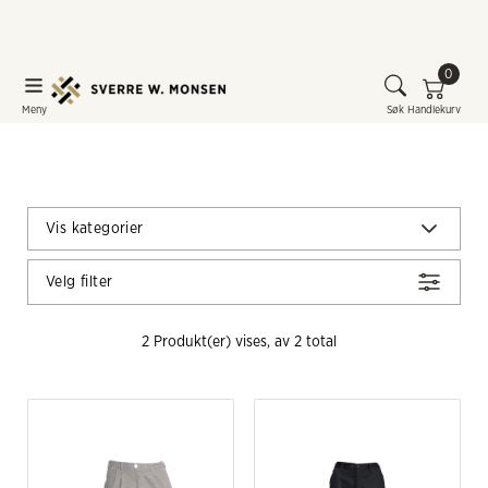
0
Meny
Søk
Handlekurv
Vis kategorier
Velg filter
2
 Produkt(er) vises, av 
2
 total