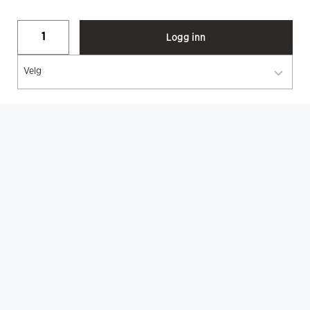
Logg inn
Velg
BESKRIVELSE
Karly Bukse Unisex NS-3357 - MiG og
Chip
Teknisk
Helsebukse / Unisex / Chip / Strikk i livet / Strikk nederst i
ben / En baklomme / Fargekodet søm i linning / Twill / NS-
3357 / Slitesterk