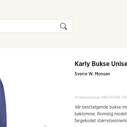
Karly Bukse Unis
Sverre W. Monsen
Artikkelnummer 841UHF508-519
Vår bestselgende bukse med 
baklomme. Romslig modell s
fargekodet størrelsesmerk