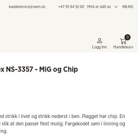
kundeservice@swm.no
+47 55 94 52 00
MVA er slått av
NB-NO
0
Logg Inn
Handlekurv
ex NS-3357 - MiG og Chip
strikk i livet og strikk nederst i ben. Plagget har chip. En
lik at den passer flest mulig. Fargekodet søm i linning og
ing.