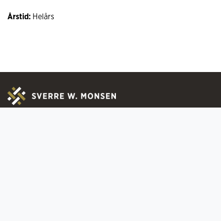
Årstid:
Helårs
Om oss
Praktisk infor
Kontakt
Ofte stilte spørs
Ledige stillinger
Registrer deg for
Sertifiseringer
Bytte & Retur
Medlemskap