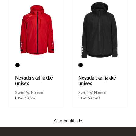
Nevada skalljakke
Nevada skalljakke
unisex
unisex
Sverre W. Monsen
Sverre W. Monsen
H132960-337
H132960-940
Se produktside