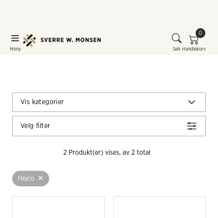
0
Meny
Søk
Handlekurv
Vis kategorier
Velg filter
2
 Produkt(er) vises, av 
2
 total
+
Hejco