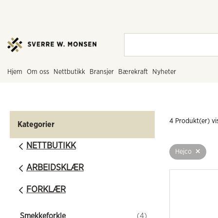
hjem
om oss
nettbutikk
bransjer
bærekraft
nyheter
4
 Produkt(er) vi
Kategorier
NETTBUTIKK
+
Hejco
ARBEIDSKLÆR
FORKLÆR
Smekkeforkle
(4)