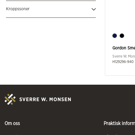
Renhold og facility service
(2)
Unisex
(4)
Kroppssoner
Hele kroppen
(4)
Gordon Sme
Sverre W. Mon
H129296-940
Om oss
Praktisk infor