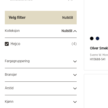
Velg filter
Nullstill
Kolleksjon
Nullstill
Hejco
(4)
Oliver Smek
Sverre W. Mon
H113688-541
Fargegruppering
Blå
(2)
Bransjer
Svart
(2)
Næringsmiddel industri
(2)
Årstid
Hotell, restaurant og catering
(4)
Helårs
(4)
Kjønn