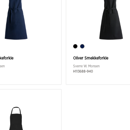
keforkle
Oliver Smekkeforkle
sen
Sverre W. Monsen
H113688-940