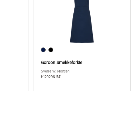
Gordon Smekkeforkle
Sverre W. Monsen
H129296-541