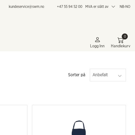
kundeservice@swm.no
+47 55 94 52 00
MVA er slått av
NB-NO
0
Logg Inn
Handlekurv
Sorter på
Anbefalt