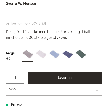
Sverre W. Monsen
Artikkelnummer 4150V-B-931
Deilig frottèhanske med hempe. Forpakning: 1 ball
inneholder 1000 stk. Selges stykkvis.
Farge:
Grå
Logg inn
15x25
På lager