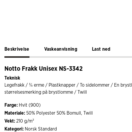
Beskrivelse
Vaskeanvisning
Last ned
Notto Frakk Unisex NS-3342
Teknisk
Legefrakk / ¾ erme / Plastknapper / To sidelommer / En brys
størrelsesmerking på brystlomme / Twill
Farge:
Hvit (900)
Materiale:
50% Polyester 50% Bomull, Twill
Vekt:
210 g/m²
Kategori:
Norsk Standard