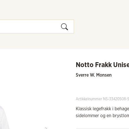
Notto Frakk Unis
Sverre W. Monsen
Artikkelnummer NS-33420508-
Klassisk legefrakk i behage
sidelommer og en brystlo