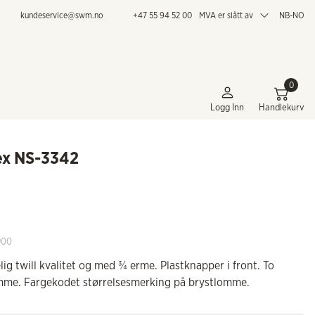
kundeservice@swm.no
+47 55 94 52 00
MVA er slått av
NB-NO
0
Logg Inn
Handlekurv
ex NS-3342
900
lig twill kvalitet og med ¾ erme. Plastknapper i front. To
mme. Fargekodet størrelsesmerking på brystlomme.