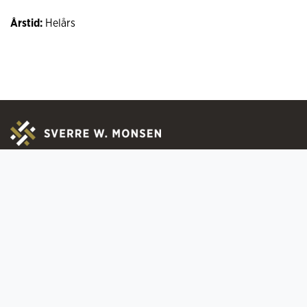
Årstid:
Helårs
Om oss
Praktisk infor
Kontakt
Ofte stilte spørs
Ledige stillinger
Registrer deg for
Sertifiseringer
Bytte & Retur
Medlemskap