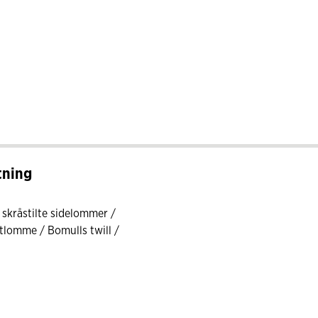
tning
skråstilte sidelommer /
stlomme / Bomulls twill /