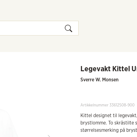
Legevakt Kittel 
Sverre W. Monsen
Artikkelnummer 33612508-900
Kittel designet til legeva
brystlomme. To skråstilte 
størrelsesmerking på brys