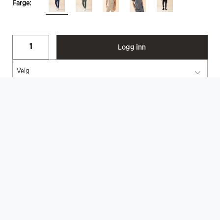
Farge:
Logg inn
Velg
BESKRIVELSE
KAERE Kittel unisex
Teknisk
V-hals / 2 sidelommer / 1 innerlomme i høyre lomme / 1
pennelomme venstre erme / 1 brystlomme / Kontrast detalj