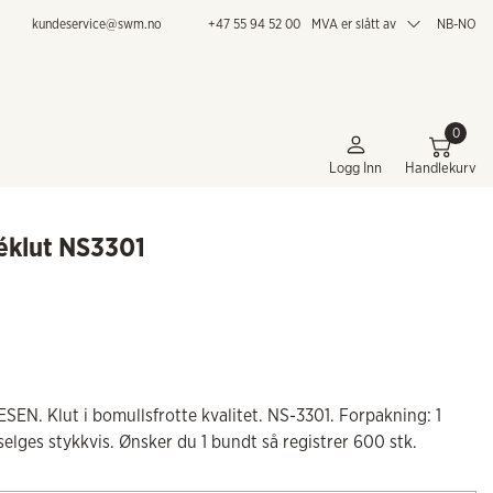
kundeservice@swm.no
+47 55 94 52 00
MVA er slått av
NB-NO
0
Logg Inn
Handlekurv
éklut NS3301
EN. Klut i bomullsfrotte kvalitet. NS-3301. Forpakning: 1
elges stykkvis. Ønsker du 1 bundt så registrer 600 stk.