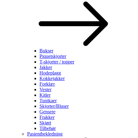
Bukser
Piquetskjorter
T-skjorter / topper
Jakker
Hodeplagg
Kokkejakker
Forklær
Vester
Kitler
Tunikaer
Skjorter/Bluser
Gensere
Frakker
Skjørt
Tilbehør
Pasientbekledning