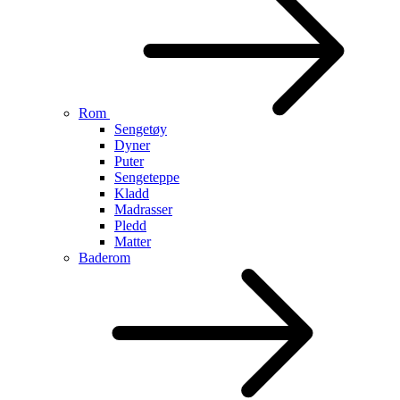
Rom
Sengetøy
Dyner
Puter
Sengeteppe
Kladd
Madrasser
Pledd
Matter
Baderom