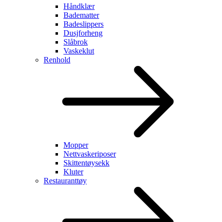
Håndklær
Badematter
Badeslippers
Dusjforheng
Slåbrok
Vaskeklut
Renhold
Mopper
Nettvaskeriposer
Skittentøysekk
Kluter
Restauranttøy