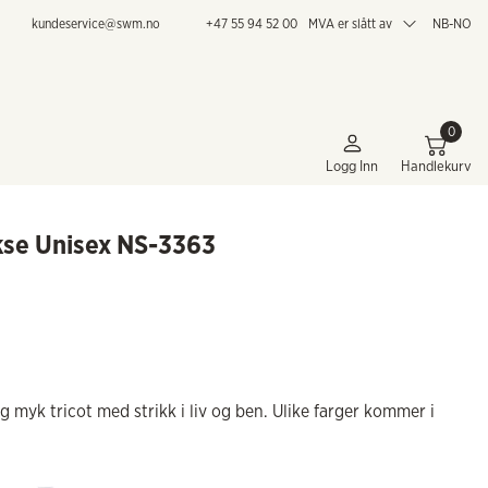
kundeservice@swm.no
+47 55 94 52 00
MVA er slått av
NB-NO
0
Logg Inn
Handlekurv
kse Unisex NS-3363
g myk tricot med strikk i liv og ben. Ulike farger kommer i