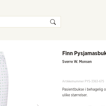
Finn Pysjamasbu
Sverre W. Monsen
Artikkelnummer PYS-3363-675
Pasientbukse i behagelig o
ulike størrelser.