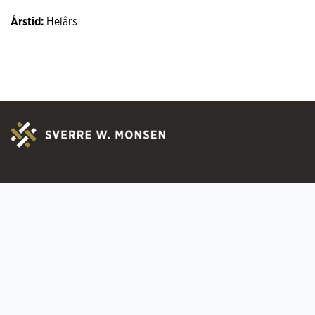
Årstid:
Helårs
Om oss
Praktisk infor
Kontakt
Ofte stilte spørs
Ledige stillinger
Registrer deg for
Sertifiseringer
Bytte & Retur
Medlemskap