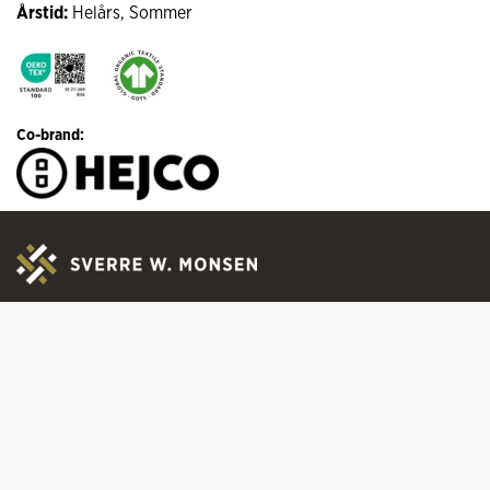
Årstid:
Helårs, Sommer
Co-brand:
Om oss
Praktisk infor
Kontakt
Ofte stilte spørs
Ledige stillinger
Registrer deg for
Sertifiseringer
Bytte & Retur