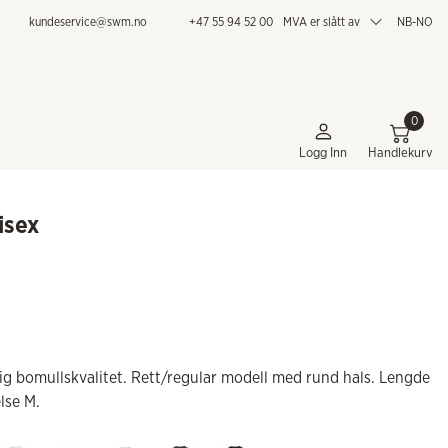
kundeservice@swm.no
+47 55 94 52 00
MVA er slått av
NB-NO
0
Logg Inn
Handlekurv
isex
ig bomullskvalitet. Rett/regular modell med rund hals. Lengde
lse M.