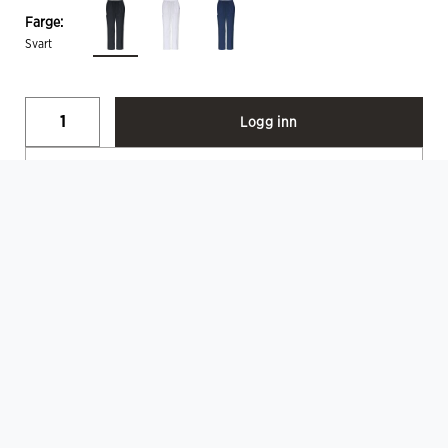
Farge:
Svart
Logg inn
Velg
BESKRIVELSE
Drew Bukse Unisex
Teknisk
Strikk og snøring i liv / Sidelommer / Nøkkelhempe /