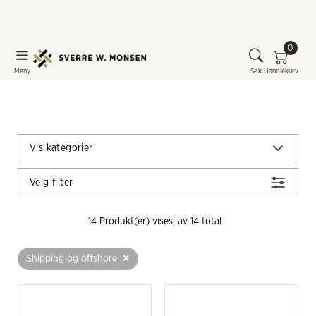
0
Meny
Søk
Handlekurv
Vis kategorier
Velg filter
14
 Produkt(er) vises, av 
14
 total
+
Shipping og offshore