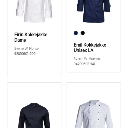
Eirin Kokkejakke
Dame
Emil Kokkejakke
Sverre W. Monsen
Unisex LA
92010601-900
Sverre W. Monsen
94200602-541