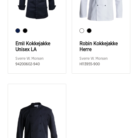
Emil Kokkejakke
Robin Kokkejakke
Unisex LA
Herre
Sverre W. Monsen
Sverre W. Monsen
94200602-940
H113955-900